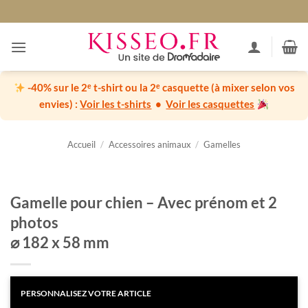
Passer
au
contenu
-40% sur le 2ᵉ t-shirt ou la 2ᵉ casquette
(à mixer selon vos
envies) :
Voir les t-shirts
•
Voir les casquettes
Accueil
/
Accessoires animaux
/
Gamelles
Gamelle pour chien – Avec prénom et 2
photos
⌀ 182 x 58 mm