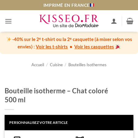
Passer
IMPRIMÉ EN FRANCE
au
contenu
-40% sur le 2ᵉ t-shirt ou la 2ᵉ casquette
(à mixer selon vos
envies) :
Voir les t-shirts
•
Voir les casquettes
Accueil
/
Cuisine
/
Bouteilles Isothermes
Bouteille isotherme – Chat coloré
500 ml